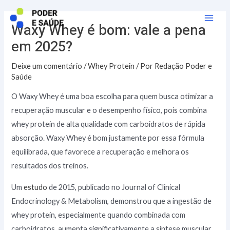
Ir
para
Waxy Whey é bom: vale a pena
Main
o
em 2025?
Men
conteúdo
Deixe um comentário
/
Whey Protein
/ Por
Redação Poder e
Saúde
O Waxy Whey é uma boa escolha para quem busca otimizar a
recuperação muscular e o desempenho físico, pois combina
whey protein de alta qualidade com carboidratos de rápida
absorção. Waxy Whey é bom justamente por essa fórmula
equilibrada, que favorece a recuperação e melhora os
resultados dos treinos.
Um
estudo
de 2015, publicado no Journal of Clinical
Endocrinology & Metabolism, demonstrou que a ingestão de
whey protein, especialmente quando combinada com
carboidratos, aumenta significativamente a síntese muscular,