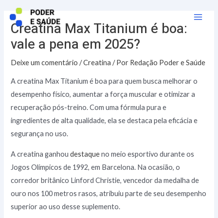
Ir
para
Creatina Max Titanium é boa:
Main
o
vale a pena em 2025?
Men
conteúdo
Deixe um comentário
/
Creatina
/ Por
Redação Poder e Saúde
A creatina Max Titanium é boa para quem busca melhorar o
desempenho físico, aumentar a força muscular e otimizar a
recuperação pós-treino. Com uma fórmula pura e
ingredientes de alta qualidade, ela se destaca pela eficácia e
segurança no uso.
A creatina ganhou
destaque
no meio esportivo durante os
Jogos Olímpicos de 1992, em Barcelona. Na ocasião, o
corredor britânico Linford Christie, vencedor da medalha de
ouro nos 100 metros rasos, atribuiu parte de seu desempenho
superior ao uso desse suplemento.