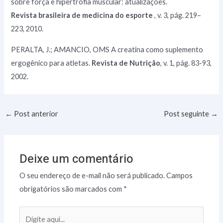
sobre força e hipertrofia muscular: atualizações.
Revista brasileira de medicina do esporte
, v. 3, pág. 219–
223, 2010.
PERALTA, J.; AMANCIO, OMS A creatina como suplemento
ergogênico para atletas.
Revista de Nutrição
, v. 1, pág. 83-93,
2002.
Post
←
Post anterior
Post seguinte
→
navigation
Deixe um comentário
O seu endereço de e-mail não será publicado.
Campos
obrigatórios são marcados com
*
Digite